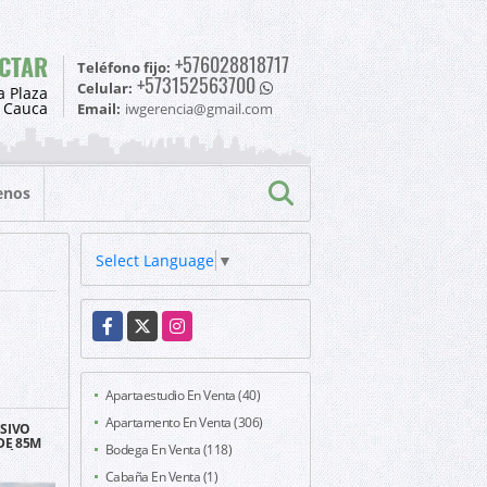
CTAR
+576028818717
Teléfono fijo:
+573152563700
Celular:
a Plaza
l Cauca
Email:
iwgerencia@gmail.com
enos
Select Language
▼
Facebook
X
Instagram
Apartaestudio En Venta (40)
Apartamento En Venta (306)
SIVO
DE 85M
Bodega En Venta (118)
RDÍN
O
Cabaña En Venta (1)