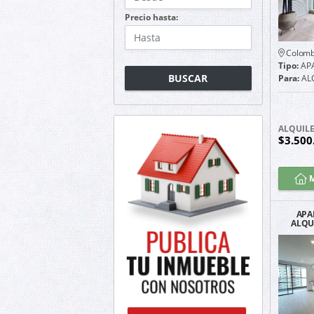
Precio hasta:
Colomb
Tipo:
AP
BUSCAR
Para:
AL
ALQUIL
$3.500
M
APA
ALQU
LIV