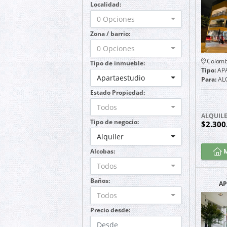
Localidad:
0 Opciones
Zona / barrio:
0 Opciones
Colomb
Tipo de inmueble:
Tipo:
AP
Apartaestudio
Para:
AL
Estado Propiedad:
Todos
ALQUIL
Tipo de negocio:
$2.300
Alquiler
Alcobas:
M
Todos
Baños:
AP
A
Todos
Precio desde: