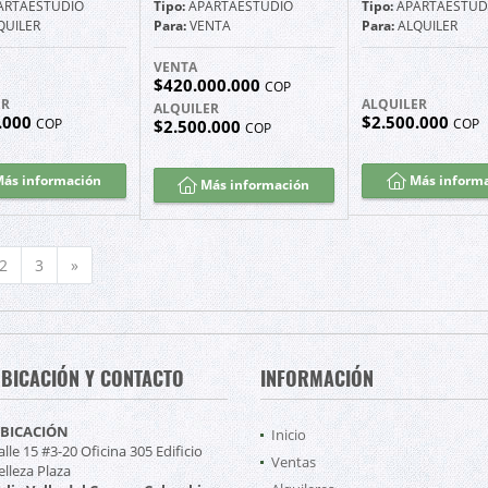
ARTAESTUDIO
Tipo:
APARTAESTUDIO
Tipo:
APARTAESTUD
QUILER
Para:
VENTA
Para:
ALQUILER
VENTA
$420.000.000
COP
ER
ALQUILER
ALQUILER
.000
$2.500.000
COP
COP
$2.500.000
COP
ás información
Más inform
Más información
Siguiente
2
3
»
BICACIÓN Y CONTACTO
INFORMACIÓN
BICACIÓN
Inicio
alle 15 #3-20 Oficina 305 Edificio
Ventas
elleza Plaza