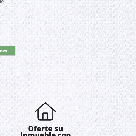
IO
ación
Oferte su
inmueble con