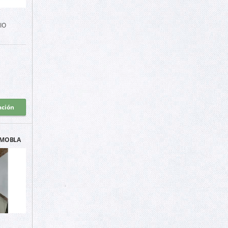
IO
ación
AMOBLADO