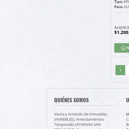
Tipo:
AP
Para:
AL
ALQUIL
$1.200
M
1
QUIÉNES SOMOS
U
Venta y Arriendo de Inmuebles
U
(INWEBLES), Arrendamientos
C
Temporales (AYARANA SAN
B