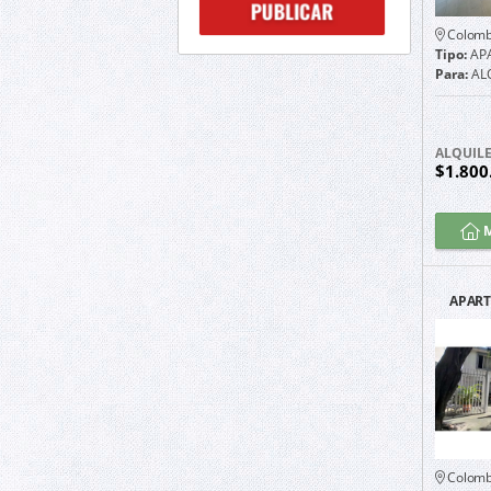
Colomb
Tipo:
AP
Para:
AL
ALQUIL
$1.800
M
APART
TODO
Colomb