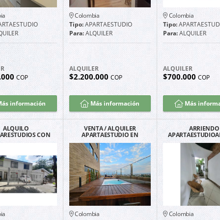
ia
Colombia
Colombia
ARTAESTUDIO
Tipo:
APARTAESTUDIO
Tipo:
APARTAESTUD
QUILER
Para:
ALQUILER
Para:
ALQUILER
ER
ALQUILER
ALQUILER
.000
$2.200.000
$700.000
COP
COP
COP
ás información
Más información
Más inform
ALQUILO
VENTA / ALQUILER
ARRIENDO
ARESTUDIOS CON
APARTAESTUDIO EN
APARTAESTUDIO
 INCLUIDO EN LA
BARRIO LOS CRISTALES
FLORA. 🏡
CALI
ia
Colombia
Colombia