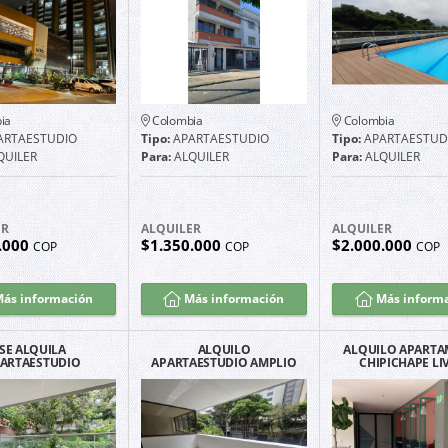
ia
Colombia
Colombia
ARTAESTUDIO
Tipo:
APARTAESTUDIO
Tipo:
APARTAESTUD
QUILER
Para:
ALQUILER
Para:
ALQUILER
ER
ALQUILER
ALQUILER
.000
$1.350.000
$2.000.000
COP
COP
COP
ás información
Más información
Más inform
SE ALQUILA
ALQUILO
ALQUILO APART
ARTAESTUDIO
APARTAESTUDIO AMPLIO
CHIPICHAPE LI
MOBLADO EN
100 M² PARQUEADERO
JUANAMBU
PROPIO | LA ARBOLEDA