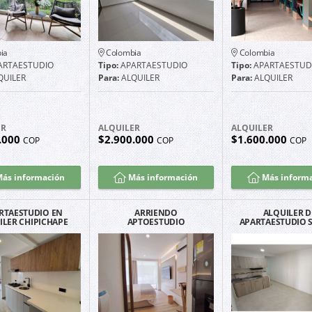
ia
Colombia
Colombia
ARTAESTUDIO
Tipo:
APARTAESTUDIO
Tipo:
APARTAESTUD
QUILER
Para:
ALQUILER
Para:
ALQUILER
ER
ALQUILER
ALQUILER
.000
$2.900.000
$1.600.000
COP
COP
COP
ás información
Más información
Más inform
RTAESTUDIO EN
ARRIENDO
ALQUILER D
ILER CHIPICHAPE
APTOESTUDIO
APARTAESTUDIO 
ING 9PISO CALI
AMOBLADO EN BELLO
CRISTOBAL C
NORTE
HORIZONTE – SANTA
MARTA