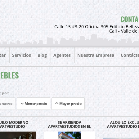
CONTA
Calle 15 #3-20 Oficina 305 Edificio Bellez
Cali - Valle de
tar
Servicios
Blog
Agentes
Nuestra Empresa
Contáct
EBLES
 por:
 nuevo
Menor precio
Mayor precio
UILO MODERNO
SE ARRIENDA
ALQUILO EXCLU
ARTAESTUDIO
APARTAESTUDIOS EN EL
APARTAESTUDIO 
ADO EN LA FLORA
BARRIO EUCARÍSTICO
EN CIUDAD JA
CERCA A IMBANACO
EDIFICIO RÍ