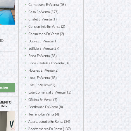
Campestre En Venta (53)
Casa En Venta (377)
Chalet En Venta (1)
Condominio En Venta (2)
Consultorio En Venta (2)
IO
Dúplex En Venta (1)
Edificio En Venta (27)
Finca En Venta (38)
Finca - Hoteles En Venta (3)
Hoteles En Venta (2)
Local En Venta (65)
Lote En Venta (62)
ación
Lote Comercial En Venta (13)
Oficina En Venta (7)
AMENTO
VING
Penthouse En Venta (8)
Terreno En Venta (4)
Apartaestudio En Renta (34)
Apartamento En Renta (137)