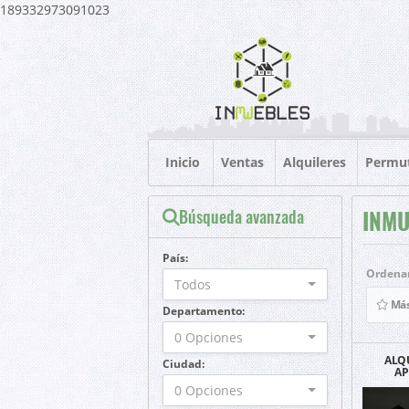
189332973091023
Inicio
Ventas
Alquileres
Permu
Búsqueda avanzada
INMU
País:
Ordenar
Todos
Más
Departamento:
0 Opciones
ALQ
Ciudad:
AP
AMOBL
0 Opciones