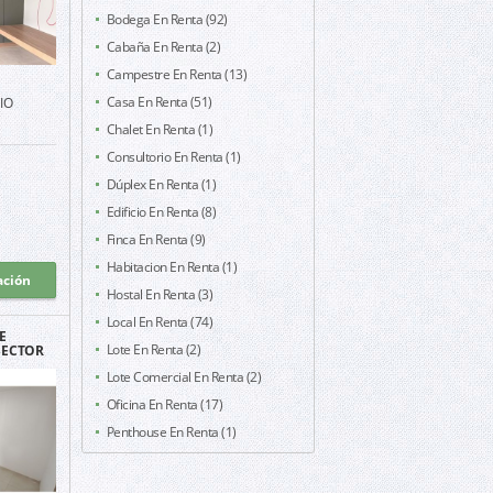
Bodega En Renta (92)
Cabaña En Renta (2)
Campestre En Renta (13)
Casa En Renta (51)
IO
Chalet En Renta (1)
Consultorio En Renta (1)
Dúplex En Renta (1)
Edificio En Renta (8)
Finca En Renta (9)
Habitacion En Renta (1)
ación
Hostal En Renta (3)
Local En Renta (74)
E
Lote En Renta (2)
SECTOR
OLON
Lote Comercial En Renta (2)
Oficina En Renta (17)
Penthouse En Renta (1)