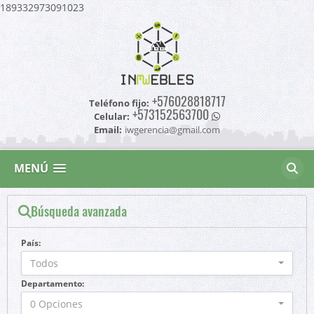
189332973091023
+576028818717
Teléfono fijo:
+573152563700
Celular:
Email:
iwgerencia@gmail.com
MENÚ
Búsqueda avanzada
País:
Todos
Departamento:
0 Opciones