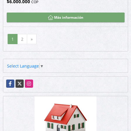
$6.000.000
COP
Más información
Siguiente
1
2
»
Select Language
▼
Facebook
X
Instagram