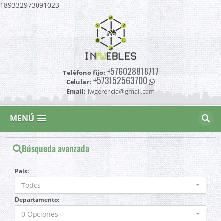
189332973091023
+576028818717
Teléfono fijo:
+573152563700
Celular:
Email:
iwgerencia@gmail.com
MENÚ
Búsqueda avanzada
País:
Todos
Departamento:
0 Opciones