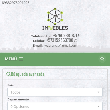
189332973091023
+576028818717
Teléfono fijo:
+573152563700
Celular:
Email:
iwgerencia@gmail.com
MENÚ
Búsqueda avanzada
País:
Todos
Departamento:
0 Opciones