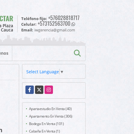
CTAR
+576028818717
Teléfono fijo:
+573152563700
Celular:
a Plaza
l Cauca
Email:
iwgerencia@gmail.com
enos
Select Language
▼
Facebook
X
Instagram
Apartaestudio En Venta (40)
Apartamento En Venta (306)
Bodega En Venta (101)
n
Cabaña En Venta (1)