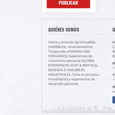
QUIÉNES SOMOS
U
Venta y Arriendo de Inmuebles
U
(INWEBLES), Arrendamientos
C
Temporales (AYARANA SAN
B
FERNANDO), Experiencias de
C
crecimiento personal (GLOBAL
M
EXPERIENCES HOST & RENTALS),
+
BODEGAS E INMUEBLES
INDUSTRIALES. Todo en procesos
T
inmobiliarios y experiencias de
+
desarrollo personal.
E
i
F