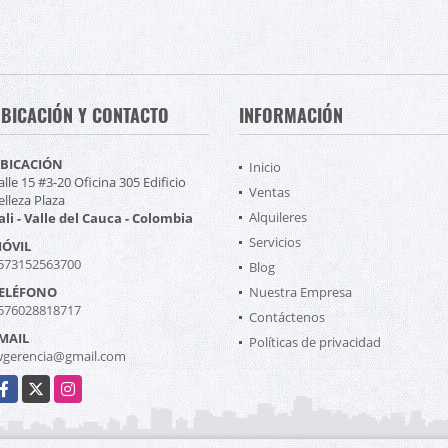
BICACIÓN Y CONTACTO
INFORMACIÓN
BICACIÓN
Inicio
alle 15 #3-20 Oficina 305 Edificio
Ventas
elleza Plaza
Alquileres
ali - Valle del Cauca - Colombia
Servicios
ÓVIL
573152563700
Blog
ELÉFONO
Nuestra Empresa
576028818717
Contáctenos
MAIL
Políticas de privacidad
wgerencia@gmail.com
acebook
X
Instagram