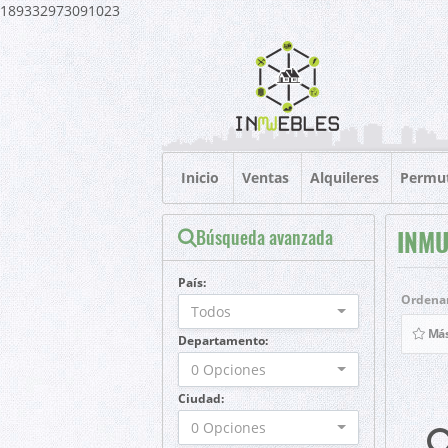
189332973091023
Inicio
Ventas
Alquileres
Permu
Búsqueda avanzada
INMU
País:
Ordenar
Todos
Más
Departamento:
0 Opciones
Ciudad:
0 Opciones