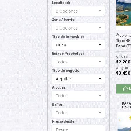
Localidad:
0 Opciones
Zona / barrio:
0 Opciones
Colomb
Tipo de inmueble:
Tipo:
FI
Finca
Para:
VE
Estado Propiedad:
VENTA
$2.200
Todos
ALQUIL
Tipo de negocio:
$3.450
Alquiler
Alcobas:
M
Todos
DAPA
Baños:
FINC
Todos
Precio desde: