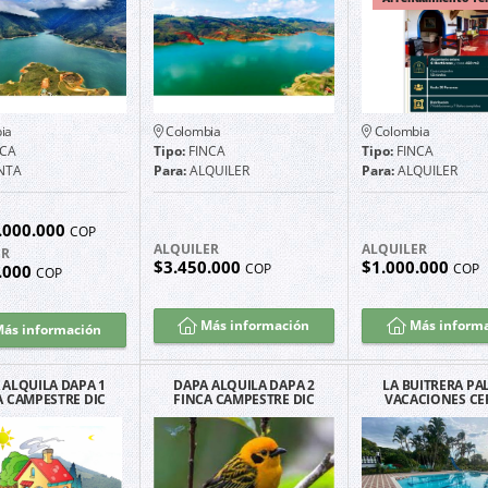
ia
Colombia
Colombia
NCA
Tipo:
FINCA
Tipo:
FINCA
NTA
Para:
ALQUILER
Para:
ALQUILER
.000.000
COP
ALQUILER
ALQUILER
ER
$3.450.000
$1.000.000
COP
COP
.000
COP
Más información
Más inform
ás información
 ALQUILA DAPA 1
DAPA ALQUILA DAPA 2
LA BUITRERA PA
A CAMPESTRE DIC
FINCA CAMPESTRE DIC
VACACIONES CE
2023
2023 HERMOSA VISTA
PALMIRA 6 NOC
DÍAS