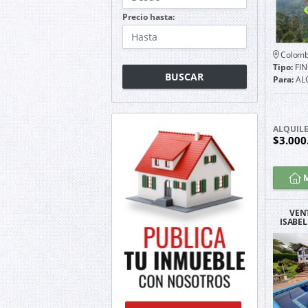
Precio hasta:
Colomb
Tipo:
FI
BUSCAR
Para:
AL
ALQUIL
$3.000
M
VEN
ISABEL