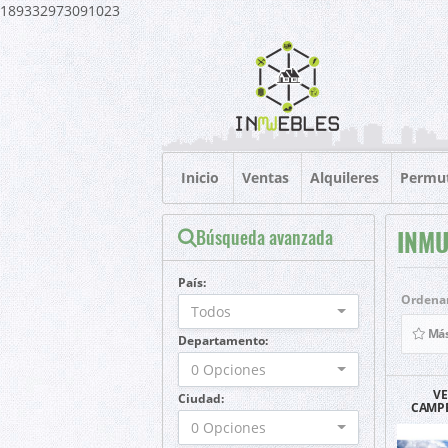
189332973091023
Inicio
Ventas
Alquileres
Permu
Búsqueda avanzada
INMU
País:
Ordenar
Todos
Más
Departamento:
0 Opciones
VE
Ciudad:
CAMPE
CAL
0 Opciones