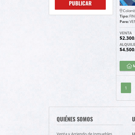
Colomb
Tipo:
FI
Para:
VE
VENTA
$2.300
ALQUIL
$4.500
M
1
QUIÉNES SOMOS
U
Venta y Arriendo de Inmuebles
U