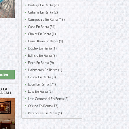
Bodega En Renta (73)
Cabaña En Renta (2)
Campestre En Renta (13)
Casa En Renta (51)
Chalet En Renta (1)
Consultorio En Renta (1)
Dúplex En Renta (1)
Edificio En Renta (8)
Finca En Renta (9)
Habitacion En Renta (1)
ación
Hostal En Renta (3)
Local En Renta (74)
O LA
Lote En Renta (2)
A CALI
SCOTAS
Lote Comercial En Renta (2)
Oficina En Renta (17)
Penthouse En Renta (1)