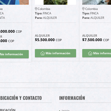
ia
Colombia
Colombia
NCA
Tipo:
FINCA
Tipo:
FINCA
NTA
Para:
ALQUILER
Para:
ALQUILER
.000.000
COP
ALQUILER
ALQUILER
ER
$5.500.000
$7.500.000
COP
COP
.000
COP
Más información
Más inform
ás información
BICACIÓN Y CONTACTO
INFORMACIÓN
BICACIÓN
Inicio