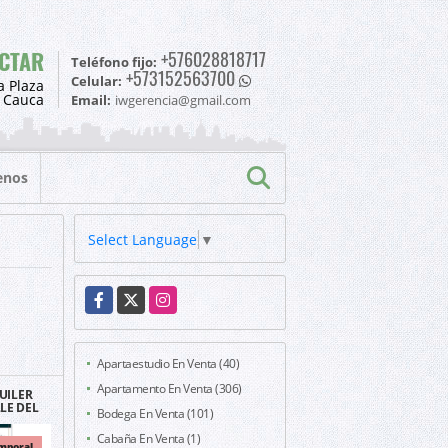
CTAR
+576028818717
Teléfono fijo:
+573152563700
Celular:
a Plaza
l Cauca
Email:
iwgerencia@gmail.com
enos
Select Language
▼
Facebook
X
Instagram
Apartaestudio En Venta (40)
Apartamento En Venta (306)
UILER
LE DEL
Bodega En Venta (101)
X DIAS
Cabaña En Venta (1)
mporal