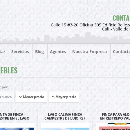
CONTA
Calle 15 #3-20 Oficina 305 Edificio Bellez
Cali - Valle de
tar
Servicios
Blog
Agentes
Nuestra Empresa
Contáct
EBLES
 por:
 nuevo
Menor precio
Mayor precio
NTA DE FINCA
LAGO CALIMA FINCA
FINCA PARA ALQ
STRE EN EL LAGO
CAMPESTRE DE LUJO REF
EN RESTREPO VAL
IMA LUJOSA REF
CAL040426 30 PERSONAS
CAUCA DESCANSO 
040426-2
DESCUENT
Arrendamiento Te