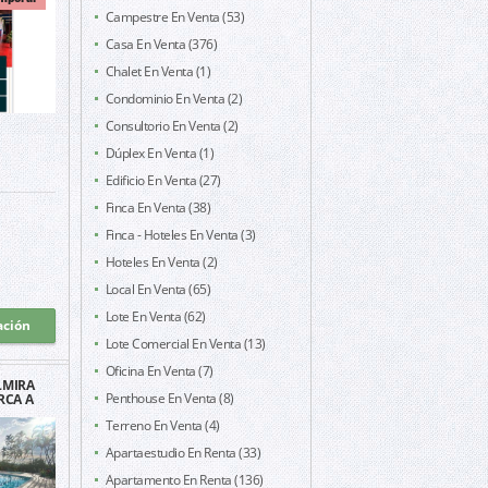
Campestre En Venta (53)
Casa En Venta (376)
Chalet En Venta (1)
Condominio En Venta (2)
Consultorio En Venta (2)
Dúplex En Venta (1)
Edificio En Venta (27)
Finca En Venta (38)
Finca - Hoteles En Venta (3)
Hoteles En Venta (2)
Local En Venta (65)
Lote En Venta (62)
ación
Lote Comercial En Venta (13)
Oficina En Venta (7)
LMIRA
Penthouse En Venta (8)
RCA A
HES 7
Terreno En Venta (4)
Apartaestudio En Renta (33)
Apartamento En Renta (136)