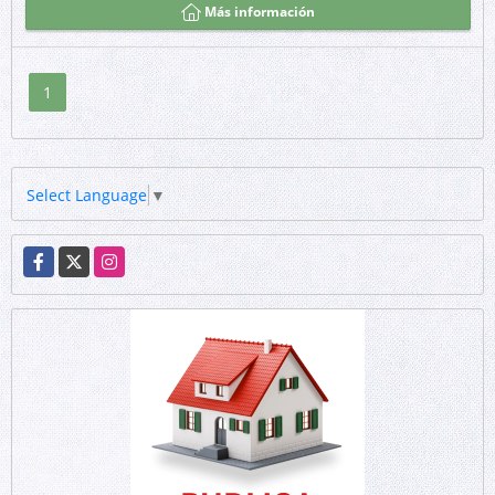
Más información
1
Select Language
▼
Facebook
X
Instagram