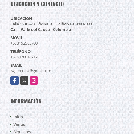
UBICACIÓN Y CONTACTO
UBICACIÓN
Calle 15 #3-20 Oficina 305 Edificio Belleza Plaza
Cali - Valle del Cauca - Colombia
MÓVIL
+573152563700
TELÉFONO
+576028818717
EMAIL
iwgerencia@gmail.com
Facebook
X
Instagram
INFORMACIÓN
Inicio
Ventas
Alquileres