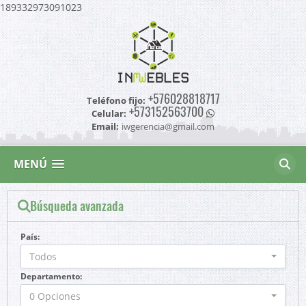
189332973091023
+576028818717
Teléfono fijo:
+573152563700
Celular:
Email:
iwgerencia@gmail.com
MENÚ
Búsqueda avanzada
País:
Todos
Departamento:
0 Opciones