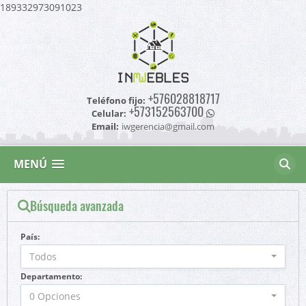
189332973091023
+576028818717
Teléfono fijo:
+573152563700
Celular:
Email:
iwgerencia@gmail.com
MENÚ
Búsqueda avanzada
País:
Todos
Departamento:
0 Opciones