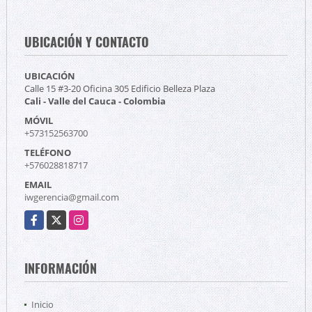
UBICACIÓN Y CONTACTO
UBICACIÓN
Calle 15 #3-20 Oficina 305 Edificio Belleza Plaza
Cali - Valle del Cauca - Colombia
MÓVIL
+573152563700
TELÉFONO
+576028818717
EMAIL
iwgerencia@gmail.com
Facebook
X
Instagram
INFORMACIÓN
Inicio