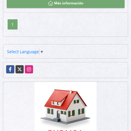
Más información
1
Select Language
▼
Facebook
X
Instagram