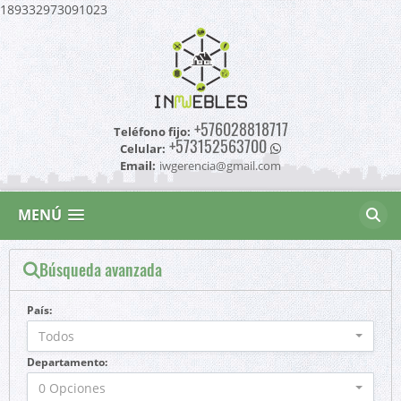
189332973091023
+576028818717
Teléfono fijo:
+573152563700
Celular:
Email:
iwgerencia@gmail.com
MENÚ
Búsqueda avanzada
País:
Todos
Departamento:
0 Opciones