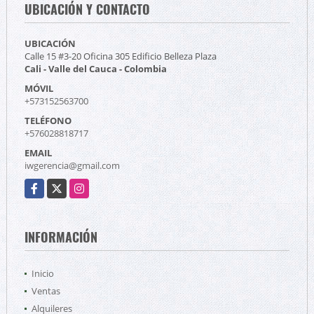
UBICACIÓN Y CONTACTO
UBICACIÓN
Calle 15 #3-20 Oficina 305 Edificio Belleza Plaza
Cali - Valle del Cauca - Colombia
MÓVIL
+573152563700
TELÉFONO
+576028818717
EMAIL
iwgerencia@gmail.com
Facebook
X
Instagram
INFORMACIÓN
Inicio
Ventas
Alquileres