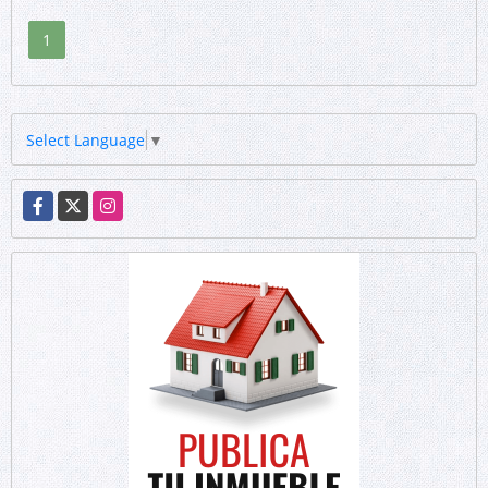
1
Select Language
▼
Facebook
X
Instagram