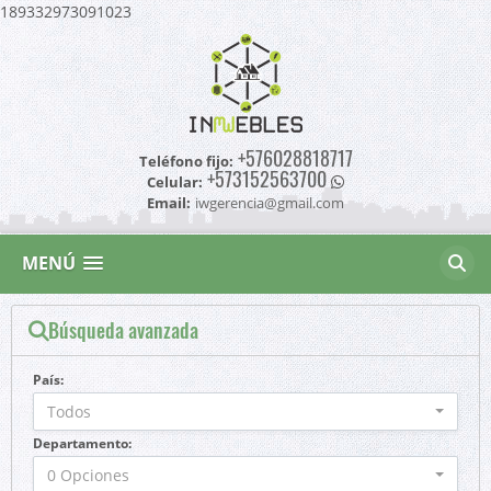
189332973091023
+576028818717
Teléfono fijo:
+573152563700
Celular:
Email:
iwgerencia@gmail.com
MENÚ
Búsqueda avanzada
País:
Todos
Departamento:
0 Opciones