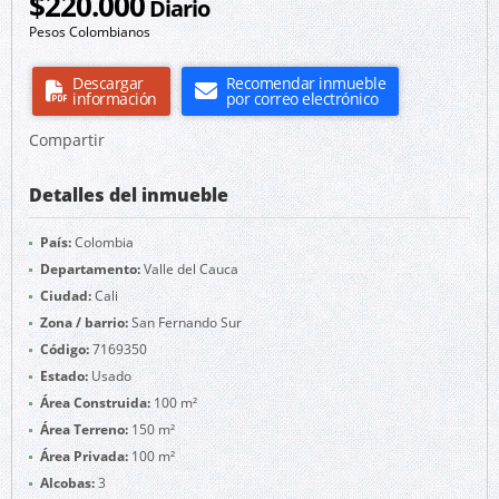
$220.000
Diario
Pesos Colombianos
Descargar
Recomendar inmueble
información
por correo electrónico
Compartir
Detalles del inmueble
País:
Colombia
Departamento:
Valle del Cauca
Ciudad:
Cali
Zona / barrio:
San Fernando Sur
Código:
7169350
Estado:
Usado
Área Construida:
100 m²
Área Terreno:
150 m²
Área Privada:
100 m²
Alcobas:
3