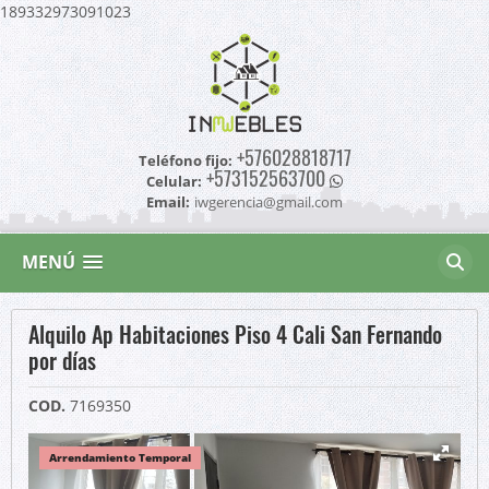
189332973091023
+576028818717
Teléfono fijo:
+573152563700
Celular:
Email:
iwgerencia@gmail.com
MENÚ
Alquilo Ap Habitaciones Piso 4 Cali San Fernando
por días
COD.
7169350
Arrendamiento Temporal