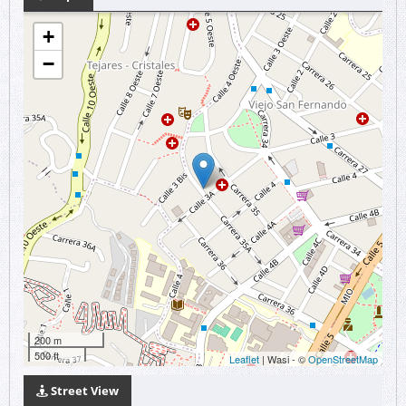
+
−
200 m
500 ft
Leaflet
| Wasi - ©
OpenStreetMap
Street View