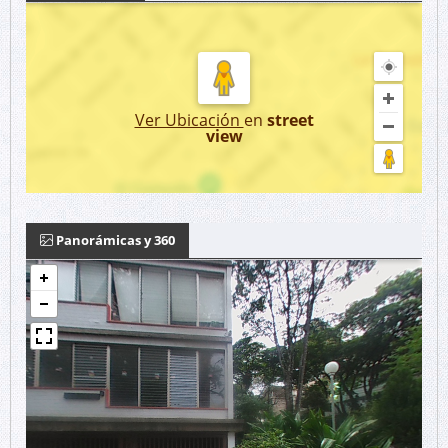
Ver Ubicación
en
street
view
Panorámicas y 360