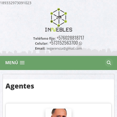
189332973091023
+576028818717
Teléfono fijo:
+573152563700
Celular:
Email:
iwgerencia@gmail.com
MENÚ
Agentes