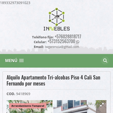
189332973091023
+576028818717
Teléfono fijo:
+573152563700
Celular:
Email:
iwgerencia@gmail.com
MENÚ
Alquilo Apartamento Tri-alcobas Piso 4 Cali San
Fernando por meses
COD.
9418969
Arrendamiento Temporal