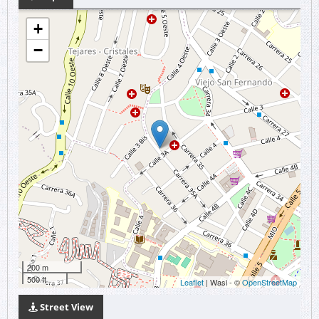
+
−
200 m
500 ft
Leaflet
| Wasi - ©
OpenStreetMap
Street View