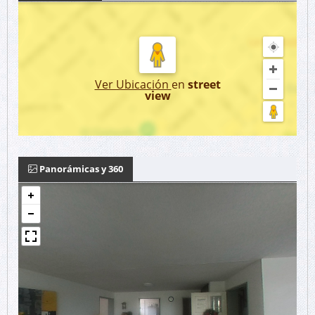
Ver Ubicación
en
street
view
Panorámicas y 360