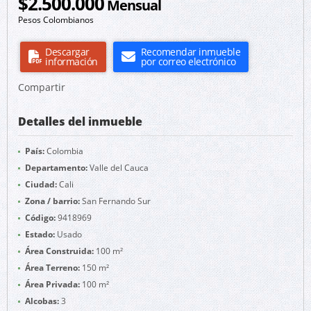
$2.500.000
Mensual
Pesos Colombianos
Descargar
Recomendar inmueble
información
por correo electrónico
Compartir
Detalles del inmueble
País:
Colombia
Departamento:
Valle del Cauca
Ciudad:
Cali
Zona / barrio:
San Fernando Sur
Código:
9418969
Estado:
Usado
Área Construida:
100 m²
Área Terreno:
150 m²
Área Privada:
100 m²
Alcobas:
3