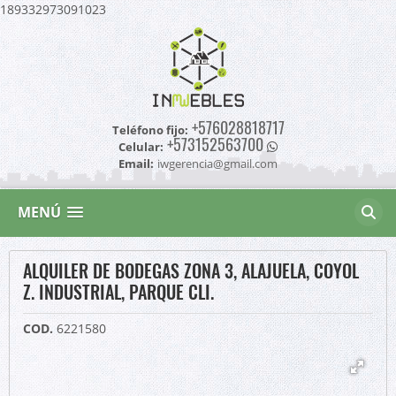
189332973091023
+576028818717
Teléfono fijo:
+573152563700
Celular:
Email:
iwgerencia@gmail.com
MENÚ
ALQUILER DE BODEGAS ZONA 3, ALAJUELA, COYOL
Z. INDUSTRIAL, PARQUE CLI.
COD.
6221580