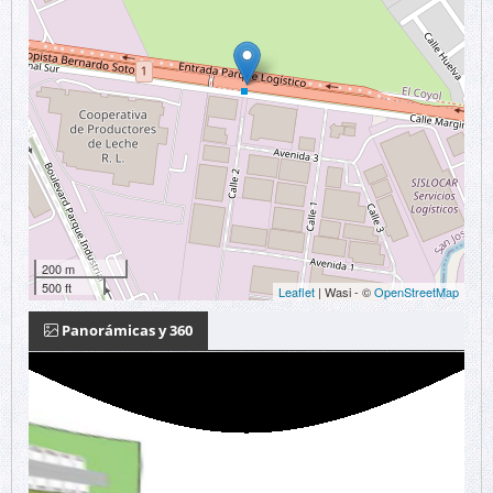
200 m
500 ft
Leaflet
| Wasi - ©
OpenStreetMap
Panorámicas y 360