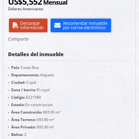
US$5,552
Mensual
Dólares Americanos
Descargar
Recomendar inmueble
información
por correo electrónico
Compartir
Detalles del inmueble
País:
Costa Rica
Departamento:
Alajuela
Ciudad:
Coyol
Zona / barrio:
El coyol
Código:
6221580
Estado:
En construcción
Área Construida:
693.90 m²
Área Terreno:
693.90 m²
Área Privada:
693.90 m²
Baños:
2