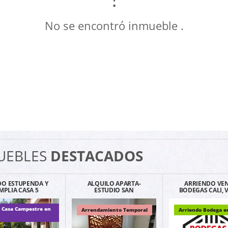
No se encontró inmueble .
UEBLES
DESTACADOS
O ESTUPENDA Y
ALQUILO APARTA-
ARRIENDO VE
MPLIA CASA 5
ESTUDIO SAN
BODEGAS CALI, V
BITACIONES 45
FERNANDO 101 POR
COLOMBIA Y P
INUTOS CALI
DÍAS 2 MÍNIMO
 Casa Campestre en
Arrendamiento Temporal
Arriendo Bodega en