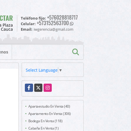
CTAR
+576028818717
Teléfono fijo:
+573152563700
Celular:
a Plaza
l Cauca
Email:
iwgerencia@gmail.com
enos
Select Language
▼
Facebook
X
Instagram
Apartaestudio En Venta (40)
Apartamento En Venta (306)
Bodega En Venta (118)
Cabaña En Venta (1)