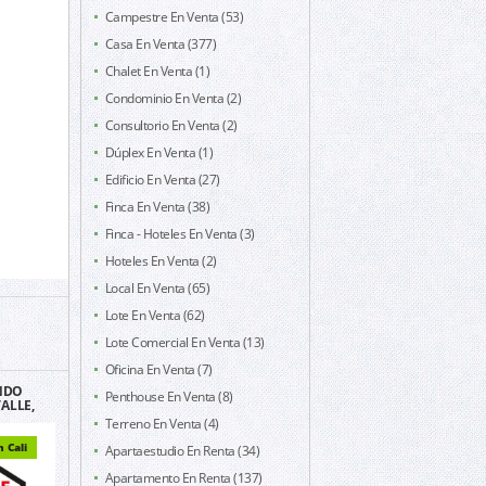
Campestre En Venta (53)
Casa En Venta (377)
Chalet En Venta (1)
Condominio En Venta (2)
Consultorio En Venta (2)
Dúplex En Venta (1)
Edificio En Venta (27)
Finca En Venta (38)
Finca - Hoteles En Venta (3)
Hoteles En Venta (2)
Local En Venta (65)
Lote En Venta (62)
Lote Comercial En Venta (13)
Oficina En Venta (7)
NDO
Penthouse En Venta (8)
ALLE,
ANAMA
Terreno En Venta (4)
 Cali
Apartaestudio En Renta (34)
Apartamento En Renta (137)