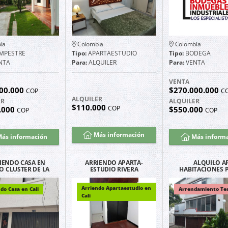
ia
Colombia
Colombia
MPESTRE
Tipo:
APARTAESTUDIO
Tipo:
BODEGA
NTA
Para:
ALQUILER
Para:
VENTA
VENTA
00.000
$270.000.000
COP
C
ALQUILER
ER
ALQUILER
$110.000
COP
.000
$550.000
COP
COP
Más información
ás información
Más inform
IENDO CASA EN
ARRIENDO APARTA-
ALQUILO A
O CLUSTER DE LA
ESTUDIO RIVERA
HABITACIONES P
UD BARRIO SAN
GUAYACANES EXCELENTE
CALI SAN FERN
FERNANDO
UBICACIÓN G2202
POR DÍAS
Arriendo Apartaestudio en
do Casa en Cali
Arrendamiento Te
Cali