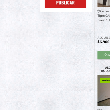
Colomb
Tipo:
CA
Para:
AL
ALQUIL
$6.900
M
AL
BODE
C
Arrien