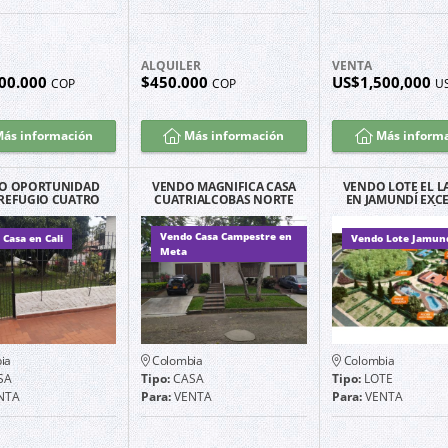
ALQUILER
VENTA
00.000
$450.000
US$1,500,000
COP
COP
U
ás información
Más información
Más inform
O OPORTUNIDAD
VENDO MAGNIFICA CASA
VENDO LOTE EL L
 REFUGIO CUATRO
CUATRIALCOBAS NORTE
EN JAMUNDÍ EXC
ALCOBAS
CALI BARRIO LA FLORA
UBICACIÓ
Vendo Casa Campestre en
Casa en Cali
Vendo Lote Jamun
Meta
ia
Colombia
Colombia
SA
Tipo:
CASA
Tipo:
LOTE
NTA
Para:
VENTA
Para:
VENTA