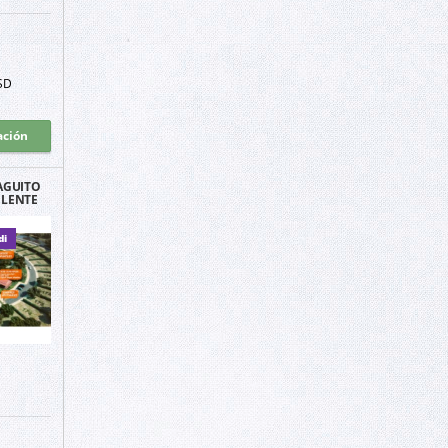
SD
ación
AGUITO
ELENTE
N
di