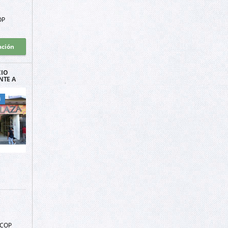
OP
ación
CIO
NTE A
N CALI
i
COP