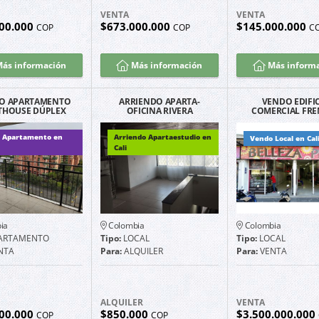
VENTA
VENTA
00.000
$673.000.000
$145.000.000
COP
COP
C
ás información
Más información
Más inform
O APARTAMENTO
ARRIENDO APARTA-
VENDO EDIFI
THOUSE DÚPLEX
OFICINA RIVERA
COMERCIAL FRE
TE A CHIPICHAPE
GUAYACANES EXCELENTE
MIO SAN PEDRO E
ORTE DE CALI
UBICACIÓN G2204
 Apartamento en
Arriendo Apartaestudio en
Vendo Local en Cal
Cali
ia
Colombia
Colombia
ARTAMENTO
Tipo:
LOCAL
Tipo:
LOCAL
NTA
Para:
ALQUILER
Para:
VENTA
ALQUILER
VENTA
00.000
$850.000
$3.500.000.000
COP
COP