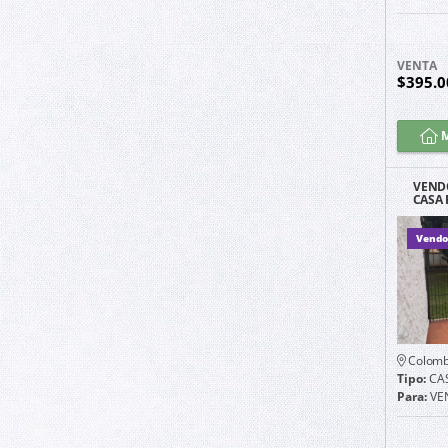
VENTA
$395.0
M
VEND
CASA
Vendo 
Colomb
Tipo:
CA
Para:
VE