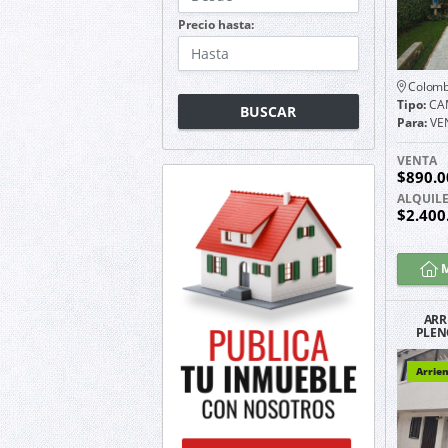
Precio hasta:
Colomb
Tipo:
CA
BUSCAR
Para:
VE
VENTA
$890.0
ALQUIL
$2.400
M
ARR
PLEN
SAL
Arrien