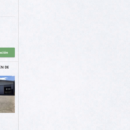
ación
ÉN DE