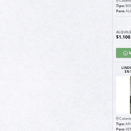
Colomb
Tipo:
BO
Para:
AL
ALQUIL
$1.100
M
LIND
EN 
ESQUI
CA
Colomb
Tipo:
AP
Para:
VE