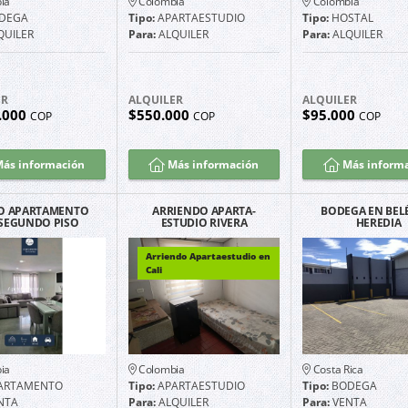
ia
Colombia
Colombia
DEGA
Tipo:
APARTAESTUDIO
Tipo:
HOSTAL
QUILER
Para:
ALQUILER
Para:
ALQUILER
ER
ALQUILER
ALQUILER
.000
$550.000
$95.000
COP
COP
COP
ás información
Más información
Más inform
O APARTAMENTO
ARRIENDO APARTA-
BODEGA EN BEL
SEGUNDO PISO
ESTUDIO RIVERA
HEREDIA
NERO EN VENTA -
GUAYACANES EXCELENTE
RMEN VIBORAL.
UBICACIÓN G1203
Arriendo Apartaestudio en
Cali
ia
Colombia
Costa Rica
ARTAMENTO
Tipo:
APARTAESTUDIO
Tipo:
BODEGA
NTA
Para:
ALQUILER
Para:
VENTA