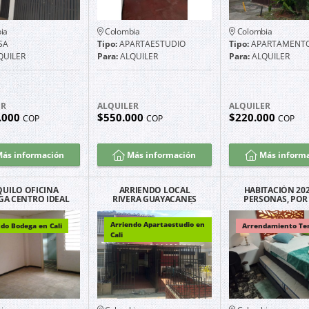
ia
Colombia
Colombia
SA
Tipo:
APARTAESTUDIO
Tipo:
APARTAMENT
QUILER
Para:
ALQUILER
Para:
ALQUILER
ER
ALQUILER
ALQUILER
.000
$550.000
$220.000
COP
COP
COP
ás información
Más información
Más inform
QUILO OFICINA
ARRIENDO LOCAL
HABITACIÓN 202 
GA CENTRO IDEAL
RIVERA GUAYACANES
PERSONAS, POR 
OMERCIANTES
EXCELENTE UBICACIÓN
CALI BARRIO 
G1103
FERNAND
Arriendo Apartaestudio en
do Bodega en Cali
Arrendamiento Te
Cali