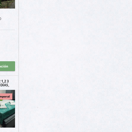
O
ación
1,2 3
DÍAS,
SAN
O
mporal