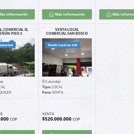
ás información
Más información
Más inform
L COMERCIAL EL
VENTA LOCAL
EÑÓN PISO 2
COMERCIAL SAN BOSCO
comerical
Vendo Local en Cali
ia
Colombia
CAL
Tipo:
LOCAL
QUILER
Para:
VENTA
ER
VENTA
.000
$520.000.000
COP
COP