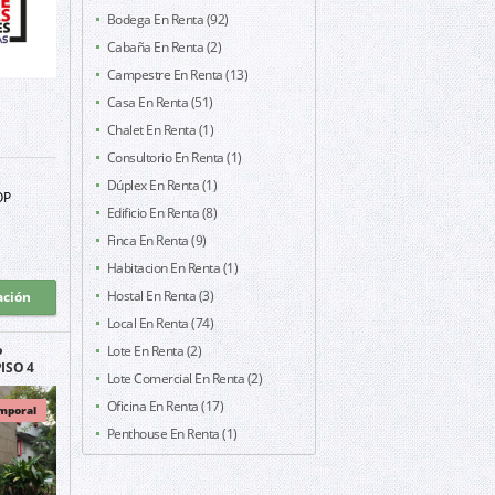
Bodega En Renta (92)
Cabaña En Renta (2)
Campestre En Renta (13)
Casa En Renta (51)
Chalet En Renta (1)
Consultorio En Renta (1)
Dúplex En Renta (1)
OP
Edificio En Renta (8)
Finca En Renta (9)
Habitacion En Renta (1)
Hostal En Renta (3)
ación
Local En Renta (74)
Lote En Renta (2)
P
ISO 4
Lote Comercial En Renta (2)
ANDO
Oficina En Renta (17)
mporal
Penthouse En Renta (1)