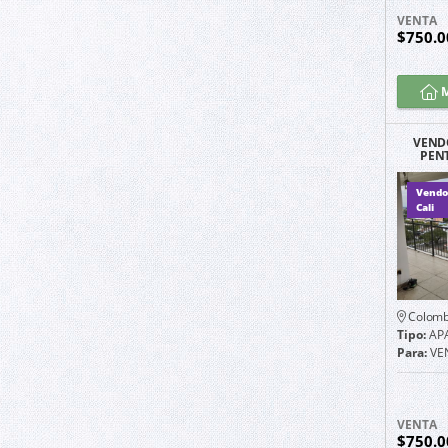
VENTA
$750.0
M
VEND
PEN
FREN
N
Vendo
Cali
Colomb
Tipo:
AP
Para:
VE
VENTA
$750.0