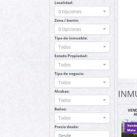
Localidad:
0 Opciones
Zona / barrio:
0 Opciones
Tipo de inmueble:
Todos
Estado Propiedad:
Todos
Tipo de negocio:
Todos
INM
Alcobas:
Todos
Baños:
VEND
A
Todos
HA
M
Vendo
Precio desde:
Meta