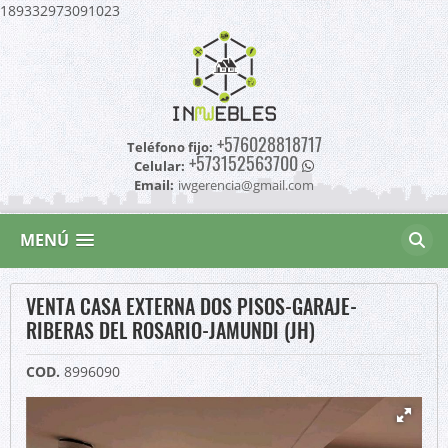
189332973091023
+576028818717
Teléfono fijo:
+573152563700
Celular:
Email:
iwgerencia@gmail.com
MENÚ
VENTA CASA EXTERNA DOS PISOS-GARAJE-
RIBERAS DEL ROSARIO-JAMUNDI (JH)
COD.
8996090