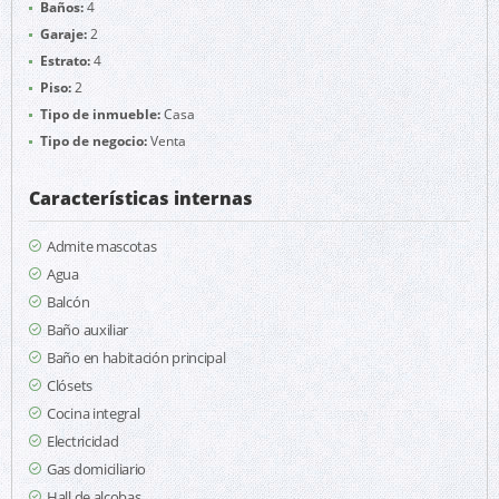
Baños:
4
Garaje:
2
Estrato:
4
Piso:
2
Tipo de inmueble:
Casa
Tipo de negocio:
Venta
Características internas
Admite mascotas
Agua
Balcón
Baño auxiliar
Baño en habitación principal
Clósets
Cocina integral
Electricidad
Gas domiciliario
Hall de alcobas