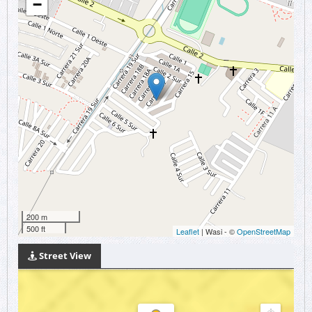
−
200 m
500 ft
Leaflet
| Wasi - ©
OpenStreetMap
Street View