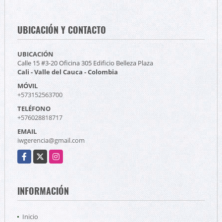
UBICACIÓN Y CONTACTO
UBICACIÓN
Calle 15 #3-20 Oficina 305 Edificio Belleza Plaza
Cali - Valle del Cauca - Colombia
MÓVIL
+573152563700
TELÉFONO
+576028818717
EMAIL
iwgerencia@gmail.com
Facebook
X
Instagram
INFORMACIÓN
Inicio