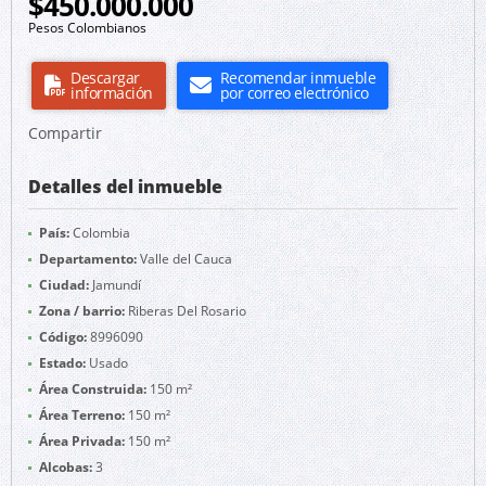
$450.000.000
Pesos Colombianos
Descargar
Recomendar inmueble
información
por correo electrónico
Compartir
Detalles del inmueble
País:
Colombia
Departamento:
Valle del Cauca
Ciudad:
Jamundí
Zona / barrio:
Riberas Del Rosario
Código:
8996090
Estado:
Usado
Área Construida:
150 m²
Área Terreno:
150 m²
Área Privada:
150 m²
Alcobas:
3