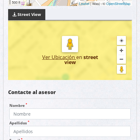
500 ft
Leaflet
| Wasi - ©
OpenStreetMap
Street View
Ver Ubicación
en
street
view
Contacte al asesor
*
Nombre
*
Apellidos
*