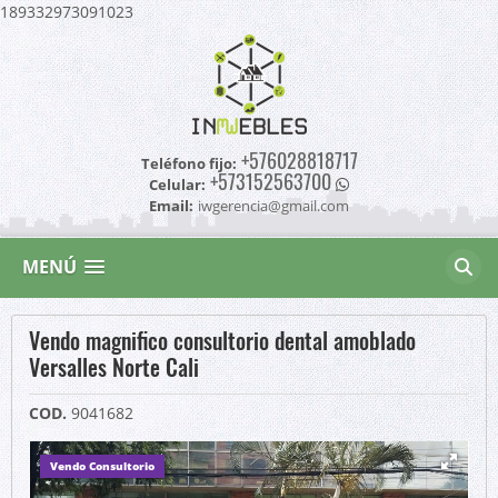
189332973091023
+576028818717
Teléfono fijo:
+573152563700
Celular:
Email:
iwgerencia@gmail.com
MENÚ
Vendo magnifico consultorio dental amoblado
Versalles Norte Cali
COD.
9041682
Vendo Consultorio