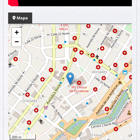
Mapa
+
−
200 m