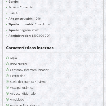
Garaje:
1
Estrato:
Comercial
Piso:
4
Año construcción:
1996
Tipo de inmueble:
Consultorio
Tipo de negocio:
Venta
Administración:
$500.000 COP
Características internas
Agua
Baño auxiliar
Citófono / Intercomunicador
Electricidad
Suelo de cerámica / mármol
Vista panorámica
Aire acondicionado
Amoblado
Armarios Empotrados