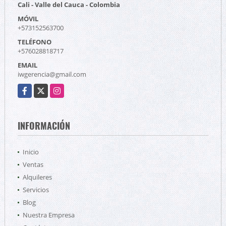
Cali - Valle del Cauca - Colombia
MÓVIL
+573152563700
TELÉFONO
+576028818717
EMAIL
iwgerencia@gmail.com
Facebook
X
Instagram
INFORMACIÓN
Inicio
Ventas
Alquileres
Servicios
Blog
Nuestra Empresa