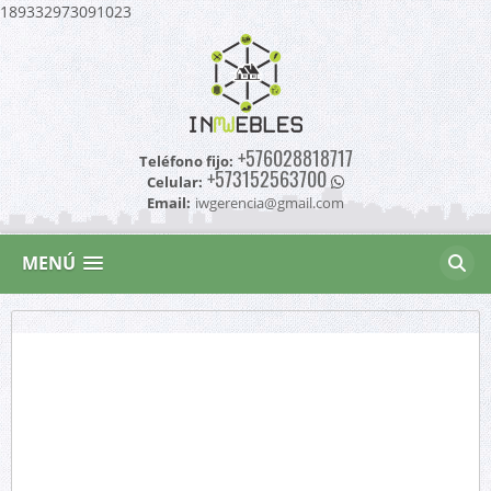
189332973091023
+576028818717
Teléfono fijo:
+573152563700
Celular:
Email:
iwgerencia@gmail.com
MENÚ