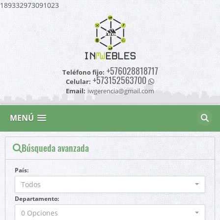
189332973091023
+576028818717
Teléfono fijo:
+573152563700
Celular:
Email:
iwgerencia@gmail.com
MENÚ
Búsqueda avanzada
País:
Todos
Departamento:
0 Opciones