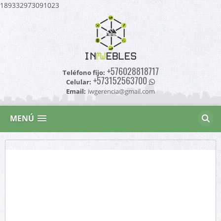
189332973091023
+576028818717
Teléfono fijo:
+573152563700
Celular:
Email:
iwgerencia@gmail.com
MENÚ