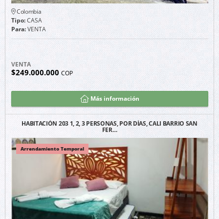
Colombia
Tipo:
CASA
Para:
VENTA
VENTA
$249.000.000
COP
Más información
HABITACIÓN 203 1, 2, 3 PERSONAS, POR DÍAS, CALI BARRIO SAN
FER…
Arrendamiento Temporal