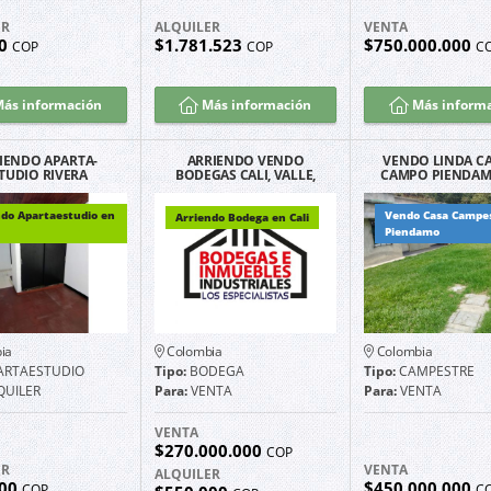
ER
ALQUILER
VENTA
00
$1.781.523
$750.000.000
COP
COP
C
ás información
Más información
Más inform
IENDO APARTA-
ARRIENDO VENDO
VENDO LINDA CA
TUDIO RIVERA
BODEGAS CALI, VALLE,
CAMPO PIENDAM
CANES EXCELENTE
COLOMBIA Y PANAMA
ALPES CAUC
ICACIÓN G2202
ndo Apartaestudio en
Vendo Casa Campe
Arriendo Bodega en Cali
Piendamo
ia
Colombia
Colombia
ARTAESTUDIO
Tipo:
BODEGA
Tipo:
CAMPESTRE
QUILER
Para:
VENTA
Para:
VENTA
VENTA
$270.000.000
COP
ER
VENTA
ALQUILER
000
$450.000.000
COP
C