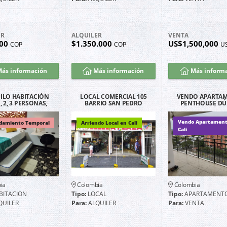
ER
ALQUILER
VENTA
000
$1.350.000
US$1,500,000
COP
COP
U
ás información
Más información
Más inform
ILO HABITACIÓN
LOCAL COMERCIAL 105
VENDO APARTA
1, 2, 3 PERSONAS,
BARRIO SAN PEDRO
PENTHOUSE DÚ
 DÍAS, CALI SAN
BELLEZA PLAZA
FRENTE A CHIPI
FERNANDO
NORTE DE CA
Vendo Apartament
damiento Temporal
Arriendo Local en Cali
Cali
ia
Colombia
Colombia
BITACION
Tipo:
LOCAL
Tipo:
APARTAMENT
QUILER
Para:
ALQUILER
Para:
VENTA