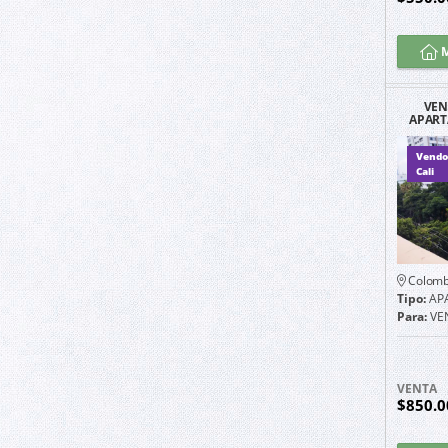
M
VEN
APART
LAS 
Vendo
Cali
Colomb
Tipo:
AP
Para:
VE
VENTA
$850.0