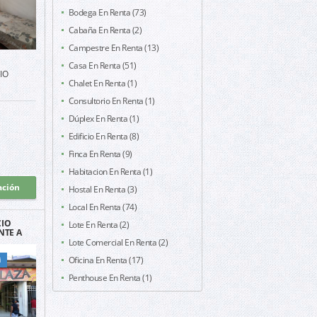
Bodega En Renta (73)
Cabaña En Renta (2)
Campestre En Renta (13)
Casa En Renta (51)
IO
Chalet En Renta (1)
Consultorio En Renta (1)
Dúplex En Renta (1)
Edificio En Renta (8)
Finca En Renta (9)
Habitacion En Renta (1)
ación
Hostal En Renta (3)
Local En Renta (74)
CIO
Lote En Renta (2)
NTE A
N CALI
Lote Comercial En Renta (2)
Oficina En Renta (17)
i
Penthouse En Renta (1)