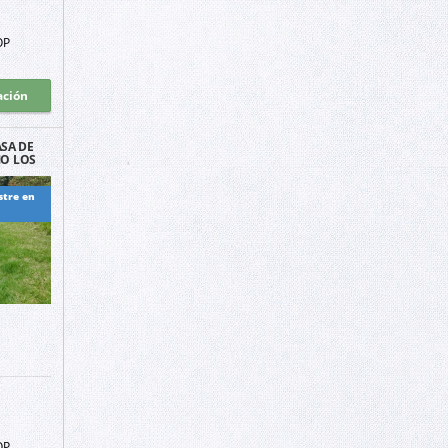
OP
ación
SA DE
O LOS
A
stre en
OP