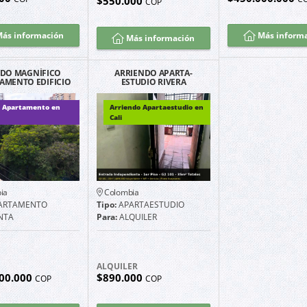
$550.000
COP
ás información
Más inform
Más información
DO MAGNÍFICO
ARRIENDO APARTA-
AMENTO EDIFICIO
ESTUDIO RIVERA
FUENTES GRANADA
GUAYACANES EXCELENTE
NORTE CALI
UBICACIÓN G2101
 Apartamento en
Arriendo Apartaestudio en
Cali
ia
Colombia
ARTAMENTO
Tipo:
APARTAESTUDIO
NTA
Para:
ALQUILER
ALQUILER
00.000
$890.000
COP
COP