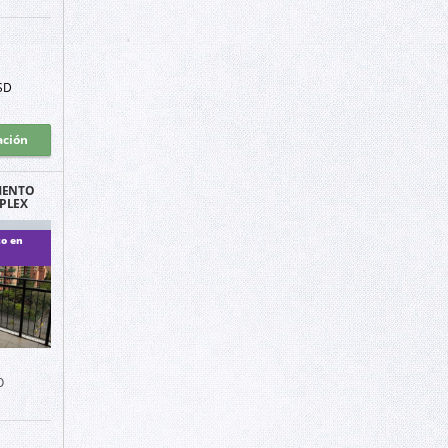
SD
ación
MENTO
PLEX
CHAPE
LI
o en
O