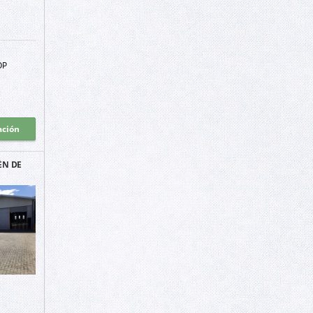
OP
ación
ÉN DE