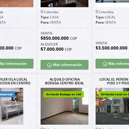
ia
Colombia
Colombia
SA
Tipo:
CASA
Tipo:
LOCAL
NTA
Para:
VENTA
Para:
VENTA
VENTA
$850.000.000
COP
VENTA
ALQUILER
00.000
$3.500.000.000
COP
$7.000.000
COP
ás información
Más inform
Más información
ILER ISLA LOCAL
ALQUILO OFICINA
LOCAL EL PEÑÓN 
CION EN CENTRO
BODEGA CENTRO IDEAL
PISO 2 Y PISO
ERCIAL BELLEZA
COMERCIANTES
PLAZA
comercial
Arriendo Bodega en Cali
Arriendo Local en C