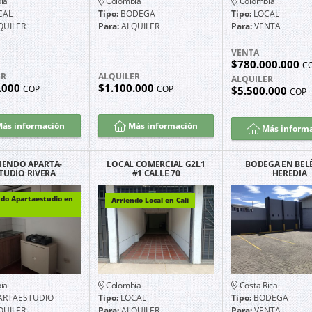
ia
Colombia
Colombia
CAL
Tipo:
BODEGA
Tipo:
LOCAL
QUILER
Para:
ALQUILER
Para:
VENTA
VENTA
$780.000.000
C
ER
ALQUILER
ALQUILER
.000
$1.100.000
COP
COP
$5.500.000
COP
ás información
Más información
Más inform
IENDO APARTA-
LOCAL COMERCIAL G2L1
BODEGA EN BEL
TUDIO RIVERA
#1 CALLE 70
HEREDIA
CANES EXCELENTE
NORORIENTE PARQUEO
ICACIÓN G1201
ndo Apartaestudio en
Arriendo Local en Cali
ia
Colombia
Costa Rica
ARTAESTUDIO
Tipo:
LOCAL
Tipo:
BODEGA
QUILER
Para:
ALQUILER
Para:
VENTA