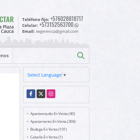
CTAR
+576028818717
Teléfono fijo:
+573152563700
Celular:
a Plaza
l Cauca
Email:
iwgerencia@gmail.com
enos
Select Language
▼
Facebook
X
Instagram
Apartaestudio En Venta (40)
Apartamento En Venta (306)
Bodega En Venta (101)
Cabaña En Venta (1)