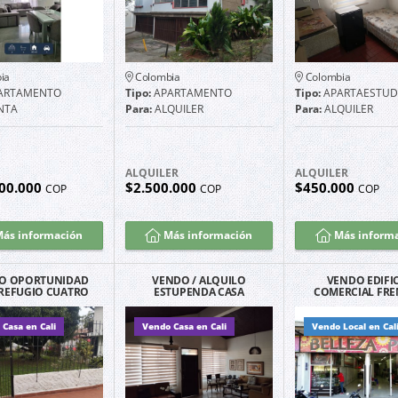
ia
Colombia
Colombia
ARTAMENTO
Tipo:
APARTAMENTO
Tipo:
APARTAESTUD
NTA
Para:
ALQUILER
Para:
ALQUILER
ALQUILER
ALQUILER
00.000
$2.500.000
$450.000
COP
COP
COP
ás información
Más información
Más inform
O OPORTUNIDAD
VENDO / ALQUILO
VENDO EDIFI
 REFUGIO CUATRO
ESTUPENDA CASA
COMERCIAL FRE
ALCOBAS
BARRIO LA FLORA CALI
MIO SAN PEDRO E
Casa en Cali
Vendo Casa en Cali
Vendo Local en Cal