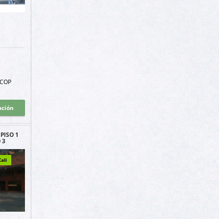
COP
ación
PISO 1
 3
ali