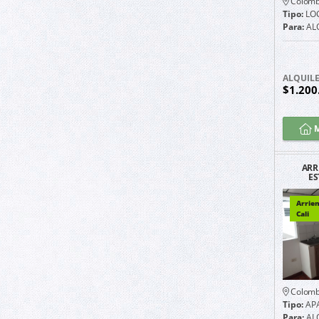
Colomb
Tipo:
LO
Para:
AL
ALQUIL
$1.200
M
ARR
ES
GUAYA
UB
Arrie
Cali
Colomb
Tipo:
AP
Para:
AL