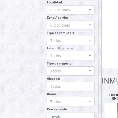
Localidad:
0 Opciones
Zona / barrio:
0 Opciones
Tipo de inmueble:
Todos
Estado Propiedad:
Todos
Tipo de negocio:
Todos
INM
Alcobas:
Todos
Baños:
LIND
EN 
Todos
ESQUI
CA
Precio desde: