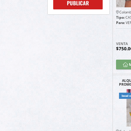
Colomb
Tipo:
CA
Para:
VE
VENTA
$750.0
M
ALQU
PROMO
COM
local 