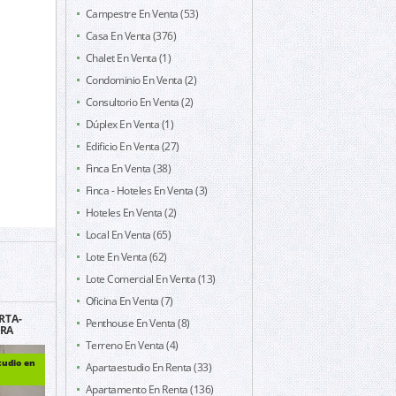
Campestre En Venta (53)
Casa En Venta (376)
Chalet En Venta (1)
Condominio En Venta (2)
Consultorio En Venta (2)
Dúplex En Venta (1)
Edificio En Venta (27)
Finca En Venta (38)
Finca - Hoteles En Venta (3)
Hoteles En Venta (2)
Local En Venta (65)
Lote En Venta (62)
Lote Comercial En Venta (13)
Oficina En Venta (7)
RTA-
Penthouse En Venta (8)
ERA
ELENTE
Terreno En Venta (4)
203
tudio en
Apartaestudio En Renta (33)
Apartamento En Renta (136)