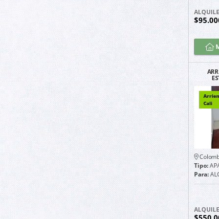
ALQUIL
$95.0
M
ARR
ES
GUAYA
UB
Arrie
Cali
Colomb
Tipo:
AP
Para:
AL
ALQUIL
$550.