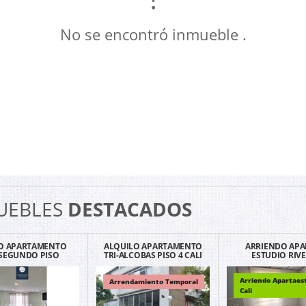
No se encontró inmueble .
UEBLES
DESTACADOS
O APARTAMENTO
ALQUILO APARTAMENTO
ARRIENDO APA
SEGUNDO PISO
TRI-ALCOBAS PISO 4 CALI
ESTUDIO RIV
NERO EN VENTA -
SAN FERNANDO POR
GUAYACANES EXC
RMEN VIBORAL.
MESES
UBICACIÓN G1
Arriendo Apartaes
Arrendamiento Temporal
Cali