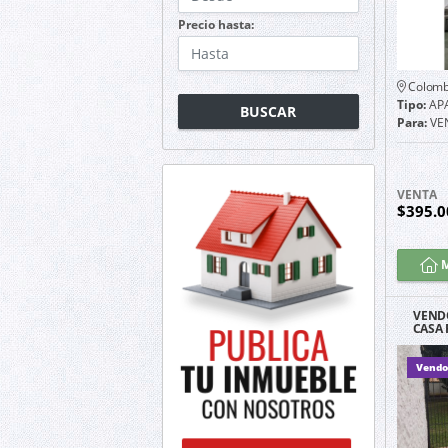
Precio hasta:
Colomb
Tipo:
AP
BUSCAR
Para:
VE
VENTA
$395.0
M
VEND
CASA
Vendo 