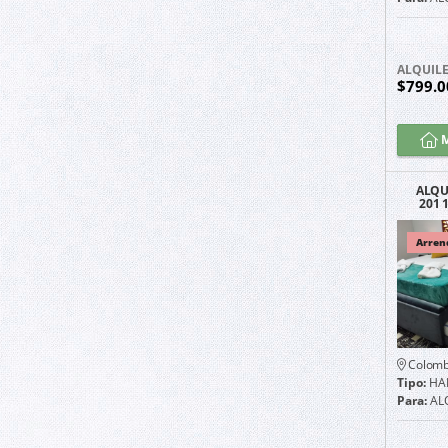
ALQUIL
$799.
M
ALQU
201 
POR
Arren
Colomb
Tipo:
HA
Para:
AL