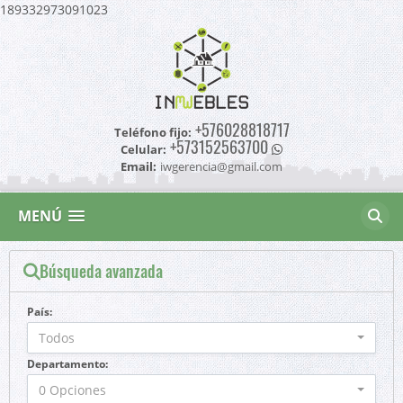
189332973091023
+576028818717
Teléfono fijo:
+573152563700
Celular:
Email:
iwgerencia@gmail.com
MENÚ
Búsqueda avanzada
País:
Todos
Departamento:
0 Opciones