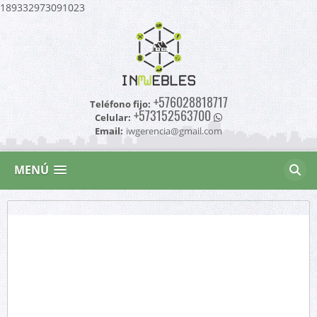
189332973091023
+576028818717
Teléfono fijo:
+573152563700
Celular:
Email:
iwgerencia@gmail.com
MENÚ