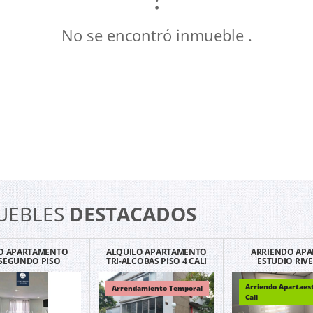
No se encontró inmueble .
UEBLES
DESTACADOS
O APARTAMENTO
ALQUILO APARTAMENTO
ARRIENDO APA
SEGUNDO PISO
TRI-ALCOBAS PISO 4 CALI
ESTUDIO RIV
NERO EN VENTA -
SAN FERNANDO POR
GUAYACANES EXC
RMEN VIBORAL.
MESES
UBICACIÓN G1
Arriendo Apartaes
Arrendamiento Temporal
Cali