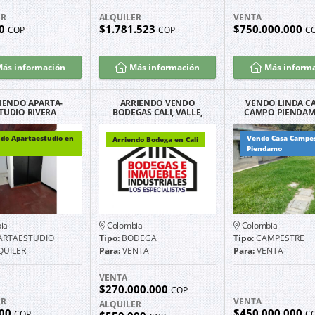
ER
ALQUILER
VENTA
00
$1.781.523
$750.000.000
COP
COP
C
ás información
Más información
Más inform
IENDO APARTA-
ARRIENDO VENDO
VENDO LINDA CA
TUDIO RIVERA
BODEGAS CALI, VALLE,
CAMPO PIENDAM
CANES EXCELENTE
COLOMBIA Y PANAMA
ALPES CAUC
ICACIÓN G2202
ndo Apartaestudio en
Vendo Casa Campe
Arriendo Bodega en Cali
Piendamo
ia
Colombia
Colombia
ARTAESTUDIO
Tipo:
BODEGA
Tipo:
CAMPESTRE
QUILER
Para:
VENTA
Para:
VENTA
VENTA
$270.000.000
COP
ER
VENTA
ALQUILER
000
$450.000.000
COP
C