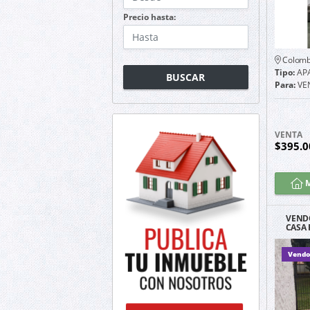
Precio hasta:
Colomb
Tipo:
AP
BUSCAR
Para:
VE
VENTA
$395.0
M
VEND
CASA
Vendo 