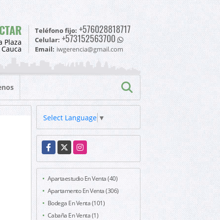
CTAR
+576028818717
Teléfono fijo:
+573152563700
Celular:
a Plaza
l Cauca
Email:
iwgerencia@gmail.com
enos
Select Language
▼
Facebook
X
Instagram
Apartaestudio En Venta (40)
Apartamento En Venta (306)
Bodega En Venta (101)
Cabaña En Venta (1)