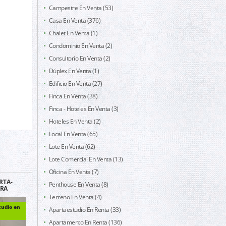
Campestre En Venta (53)
Casa En Venta (376)
Chalet En Venta (1)
Condominio En Venta (2)
Consultorio En Venta (2)
Dúplex En Venta (1)
Edificio En Venta (27)
Finca En Venta (38)
Finca - Hoteles En Venta (3)
Hoteles En Venta (2)
Local En Venta (65)
Lote En Venta (62)
Lote Comercial En Venta (13)
Oficina En Venta (7)
RTA-
Penthouse En Venta (8)
ERA
ELENTE
Terreno En Venta (4)
203
tudio en
Apartaestudio En Renta (33)
Apartamento En Renta (136)