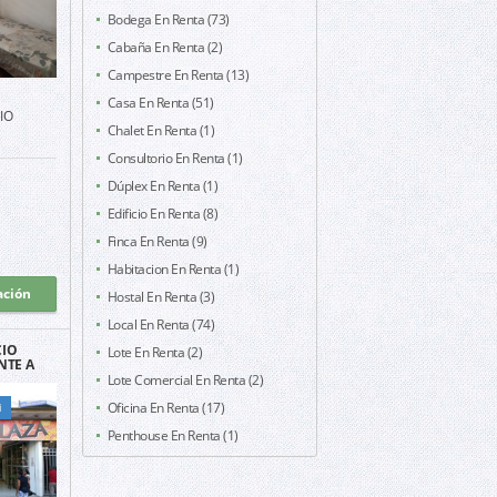
Bodega En Renta (73)
Cabaña En Renta (2)
Campestre En Renta (13)
Casa En Renta (51)
IO
Chalet En Renta (1)
Consultorio En Renta (1)
Dúplex En Renta (1)
Edificio En Renta (8)
Finca En Renta (9)
Habitacion En Renta (1)
ación
Hostal En Renta (3)
Local En Renta (74)
CIO
Lote En Renta (2)
NTE A
N CALI
Lote Comercial En Renta (2)
Oficina En Renta (17)
i
Penthouse En Renta (1)