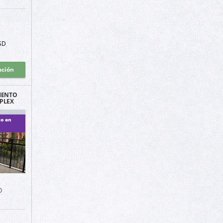
SD
ación
MENTO
PLEX
CHAPE
LI
o en
O