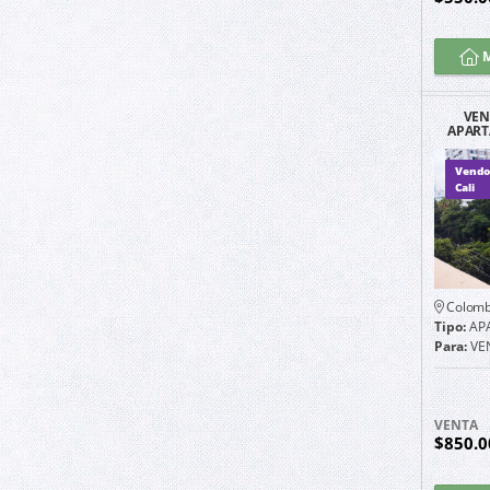
M
VEN
APART
LAS 
Vendo
Cali
Colomb
Tipo:
AP
Para:
VE
VENTA
$850.0