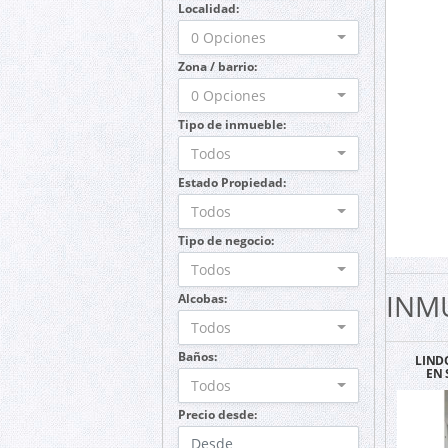
Localidad:
0 Opciones
Zona / barrio:
0 Opciones
Tipo de inmueble:
Todos
Estado Propiedad:
Todos
Tipo de negocio:
Todos
INM
Alcobas:
Todos
Baños:
LIND
EN 
Todos
ESQUI
CA
Precio desde: