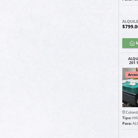
ALQUIL
$799.
M
ALQU
201 
POR
Arren
Colomb
Tipo:
HA
Para:
AL