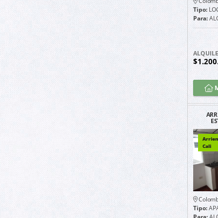
Colomb
Tipo:
LO
Para:
AL
ALQUIL
$1.200
M
ARR
ES
GUAYA
UB
Arrie
Cali
Colomb
Tipo:
AP
Para:
AL