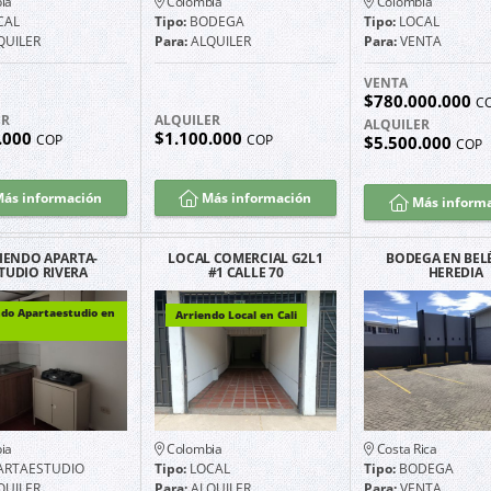
ia
Colombia
Colombia
CAL
Tipo:
BODEGA
Tipo:
LOCAL
QUILER
Para:
ALQUILER
Para:
VENTA
VENTA
$780.000.000
C
ER
ALQUILER
ALQUILER
.000
$1.100.000
COP
COP
$5.500.000
COP
ás información
Más información
Más inform
IENDO APARTA-
LOCAL COMERCIAL G2L1
BODEGA EN BEL
TUDIO RIVERA
#1 CALLE 70
HEREDIA
CANES EXCELENTE
NORORIENTE PARQUEO
ICACIÓN G1201
ndo Apartaestudio en
Arriendo Local en Cali
ia
Colombia
Costa Rica
ARTAESTUDIO
Tipo:
LOCAL
Tipo:
BODEGA
QUILER
Para:
ALQUILER
Para:
VENTA