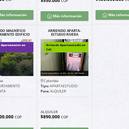
$550.000
COP
ás información
Más inform
Más información
DO MAGNÍFICO
ARRIENDO APARTA-
AMENTO EDIFICIO
ESTUDIO RIVERA
FUENTES GRANADA
GUAYACANES EXCELENTE
NORTE CALI
UBICACIÓN G2101
 Apartamento en
Arriendo Apartaestudio en
Cali
ia
Colombia
ARTAMENTO
Tipo:
APARTAESTUDIO
NTA
Para:
ALQUILER
ALQUILER
00.000
$890.000
COP
COP