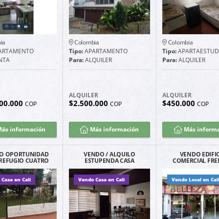
ia
Colombia
Colombia
ARTAMENTO
Tipo:
APARTAMENTO
Tipo:
APARTAESTUD
NTA
Para:
ALQUILER
Para:
ALQUILER
ALQUILER
ALQUILER
00.000
$2.500.000
$450.000
COP
COP
COP
ás información
Más información
Más inform
O OPORTUNIDAD
VENDO / ALQUILO
VENDO EDIFI
 REFUGIO CUATRO
ESTUPENDA CASA
COMERCIAL FRE
ALCOBAS
BARRIO LA FLORA CALI
MIO SAN PEDRO E
Casa en Cali
Vendo Casa en Cali
Vendo Local en Cal