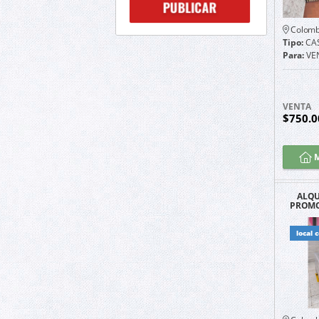
Colomb
Tipo:
CA
Para:
VE
VENTA
$750.0
M
ALQU
PROMO
COM
local 