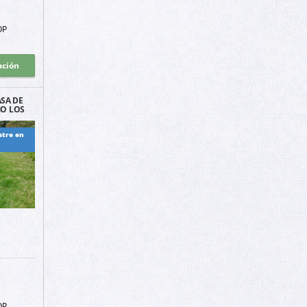
OP
ación
SA DE
O LOS
A
stre en
OP