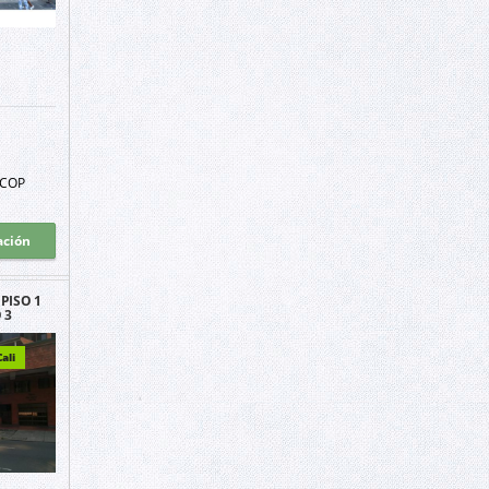
COP
ación
PISO 1
 3
ali