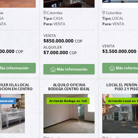
ia
Colombia
Colombia
SA
Tipo:
CASA
Tipo:
LOCAL
NTA
Para:
VENTA
Para:
VENTA
VENTA
$850.000.000
COP
VENTA
ALQUILER
00.000
$3.500.000.000
COP
$7.000.000
COP
ás información
Más inform
Más información
ILER ISLA LOCAL
ALQUILO OFICINA
LOCAL EL PEÑÓN 
CION EN CENTRO
BODEGA CENTRO IDEAL
PISO 2 Y PISO
ERCIAL BELLEZA
COMERCIANTES
PLAZA
comercial
Arriendo Bodega en Cali
Arriendo Local en C