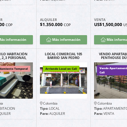
ER
ALQUILER
VENTA
000
$1.350.000
US$1,500,000
COP
COP
U
ás información
Más información
Más inform
ILO HABITACIÓN
LOCAL COMERCIAL 105
VENDO APARTA
1, 2, 3 PERSONAS,
BARRIO SAN PEDRO
PENTHOUSE DÚ
 DÍAS, CALI SAN
BELLEZA PLAZA
FRENTE A CHIPI
FERNANDO
NORTE DE CA
Vendo Apartament
damiento Temporal
Arriendo Local en Cali
Cali
ia
Colombia
Colombia
BITACION
Tipo:
LOCAL
Tipo:
APARTAMENT
QUILER
Para:
ALQUILER
Para:
VENTA