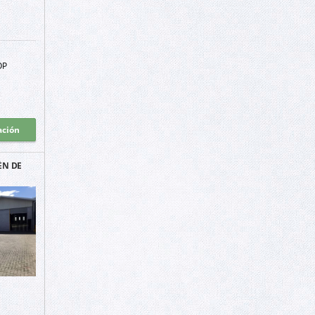
OP
ación
ÉN DE