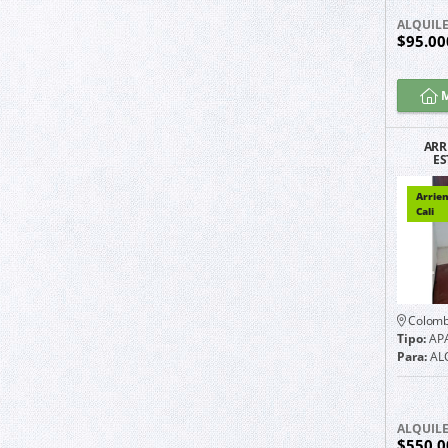
ALQUIL
$95.0
M
ARR
ES
GUAYA
UB
Arrie
Cali
Colomb
Tipo:
AP
Para:
AL
ALQUIL
$550.