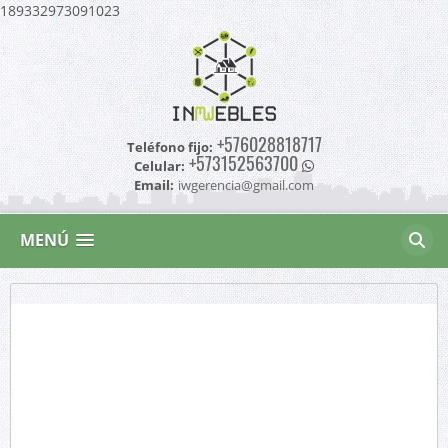
189332973091023
+576028818717
Teléfono fijo:
+573152563700
Celular:
Email:
iwgerencia@gmail.com
MENÚ